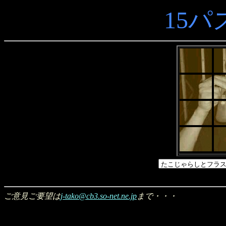
15パ
ご意見ご要望は
j-tako@cb3.so-net.ne.jp
まで・・・